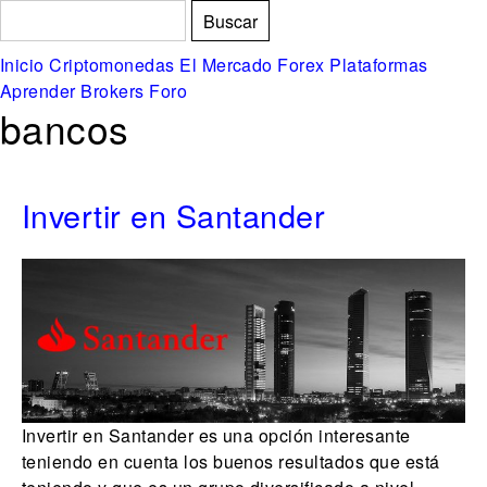
Formulario de búsqueda
Buscar
Inicio
Criptomonedas
El Mercado Forex
Plataformas
Aprender
Brokers
Foro
bancos
Invertir en Santander
Invertir en Santander es una opción interesante
teniendo en cuenta los buenos resultados que está