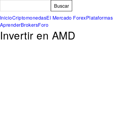
Formulario de búsqueda
Buscar
Inicio
Criptomonedas
El Mercado Forex
Plataformas
Aprender
Brokers
Foro
Invertir en AMD