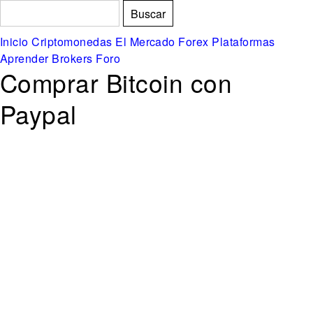
Formulario de búsqueda
Buscar
Inicio
Criptomonedas
El Mercado Forex
Plataformas
Aprender
Brokers
Foro
Comprar Bitcoin con
Paypal