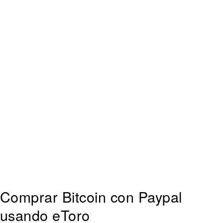
Comprar Bitcoin con Paypal
usando eToro