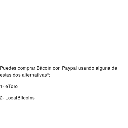
Puedes comprar Bitcoin con Paypal usando alguna de
estas dos alternativas*:
1- eToro
2- LocalBitcoins