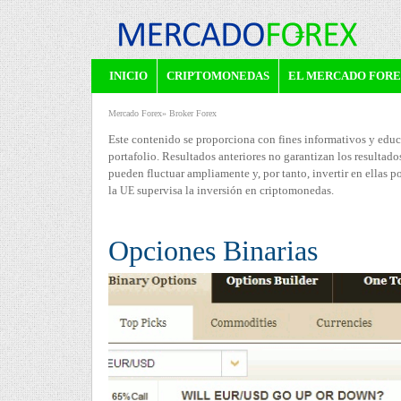
m
INICIO
CRIPTOMONEDAS
EL MERCADO FOR
M
e
Mercado Forex
»
Broker Forex
E
U
Este contenido se proporciona con fines informativos y educ
N
r
portafolio. Resultados anteriores no garantizan los resultados
s
pueden fluctuar ampliamente y, por tanto, invertir en ellas 
Ú
la
supervisa la inversión en criptomonedas.
UE
c
t
P
e
Opciones Binarias
a
R
d
d
I
e
N
o
s
C
t
f
I
á