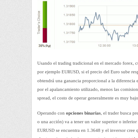
o
a
P
r
q
A
u
L
e
í
x
Usando el trading tradicional en el mercado forex, c
.
por ejemplo
, si el precio del Euro sube res
EURUSD
n
obtendrá una ganancia proporcional a la diferencia 
por el apalancamiento utilizado, menos las comision
e
spread, el costo de operar generalmente es muy baj
t
Operando con
opciones binarias
, el trader busca pr
o una acción) va a tener un valor superior o inferior
se encuentra en 1.3648 y el inversor cree q
EURUSD