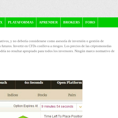
Pasar
al
contenido
EX
PLATAFORMAS
APRENDER
BROKERS
FORO
principal
ativos, y no debería considerarse como asesoría de inversión o gestión de
 futuros. Invertir en
s conlleva a riesgos. Los precios de las criptomonedas
CFD
podría no resultar apropiado para todos los inversores. Ningún marco normativo de