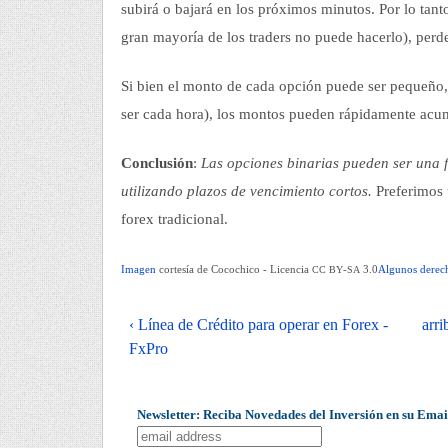
subirá o bajará en los próximos minutos. Por lo tan
gran mayoría de los traders no puede hacerlo), perd
Si bien el monto de cada opción puede ser pequeño, 
ser cada hora), los montos pueden rápidamente acu
Conclusión
:
Las opciones binarias pueden ser una 
utilizando plazos de vencimiento cortos.
Preferimos u
forex tradicional.
Imagen
cortesía de Cocochico - Licencia
-
3.0
Algunos derech
CC
BY
SA
‹ Línea de Crédito para operar en Forex -
arri
FxPro
Newsletter: Reciba Novedades del Inversión en su Emai